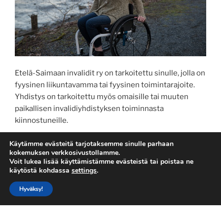
Etelä-Saimaan invalidit ry on tarkoitettu sinulle, jolla on
fyysinen liikuntavamma tai fyysinen toimintarajoite.
Yhdistys on tarkoitettu myös omaisille tai muuten
paikallisen invalidiyhdistyksen toiminnasta
kiinnostuneille.
Haluatko olla mukana kehittämässä paikallisyhdistystä
Käytämme evästeitä tarjotaksemme sinulle parhaan
kokemuksen verkkosivustollamme.
oikeaan suuntaan? Jos olet fyysisesti
Voit lukea lisää käyttämistämme evästeistä tai poistaa ne
liikuntarajoitteinen ja asut eteläisen Saimaan alueella,
käytöstä kohdassa
settings
.
niin tervetuloa mukaan yhdistyksen toimintaan.
Hyväksy!
Yhdistyksen toiminnassa sinä voit: